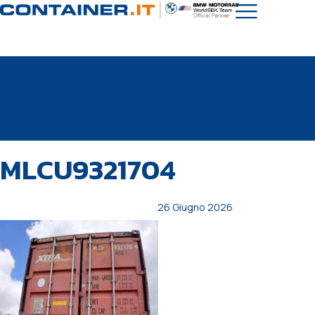
PUBBLICATO
Autore
Pubblicato
MLCU9321704
IN:
il:
26 Giugno 2026