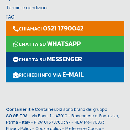
Termini e condizioni
FAQ
0521 1790042
CHIAMACI
WHATSAPP
CHATTA SU
MESSENGER
CHATTA SU
E-MAIL
RICHIEDI INFO VIA
Container.it
e
Container.biz
sono brand del gruppo
SO.GE.TRA –
Via Bonn, 1 – 43010 – Bianconese di Fontevivo,
Parma – Italy – P.IVA: 01678760347 – REA: PR-170833
Privacy Policy
–
Cookie policy
–
Preferenze Cookie
–