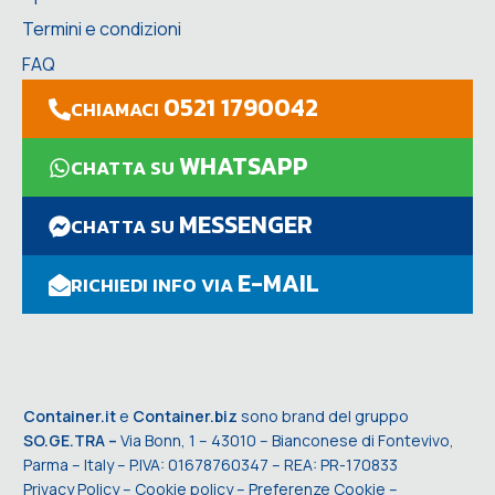
Termini e condizioni
FAQ
0521 1790042
CHIAMACI
WHATSAPP
CHATTA SU
MESSENGER
CHATTA SU
E-MAIL
RICHIEDI INFO VIA
Container.it
e
Container.biz
sono brand del gruppo
SO.GE.TRA –
Via Bonn, 1 – 43010 – Bianconese di Fontevivo,
Parma – Italy – P.IVA: 01678760347 – REA: PR-170833
Privacy Policy
–
Cookie policy
–
Preferenze Cookie
–