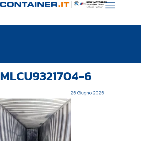
PUBBLICATO
Autore
Pubblicato
MLCU9321704-6
IN:
il:
26 Giugno 2026