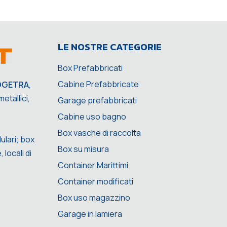
LE NOSTRE CATEGORIE
Box Prefabbricati
Cabine Prefabbricate
OGETRA
,
etallici,
Garage prefabbricati
Cabine uso bagno
Box vasche di raccolta
ulari; box
Box su misura
 locali di
Container Marittimi
Container modificati
Box uso magazzino
Garage in lamiera