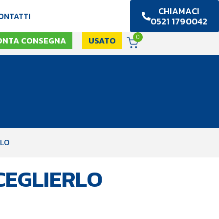
CHIAMACI
ONTATTI
0521 1790042
0
ONTA CONSEGNA
USATO
RLO
CEGLIERLO