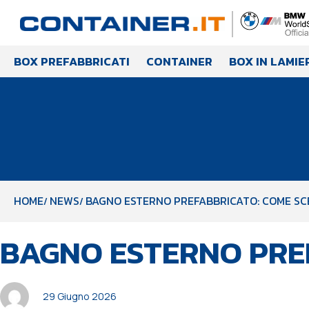
BOX PREFABBRICATI
CONTAINER
BOX IN LAMIE
HOME
NEWS
BAGNO ESTERNO PREFABBRICATO: COME SC
PUBBLICATO
Autore
Pubblicato
BAGNO ESTERNO PRE
IN:
il:
29 Giugno 2026