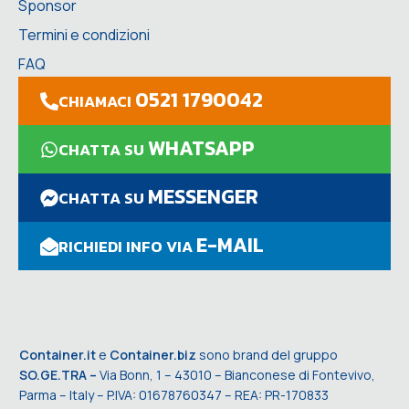
Sponsor
Termini e condizioni
FAQ
0521 1790042
CHIAMACI
WHATSAPP
CHATTA SU
MESSENGER
CHATTA SU
E-MAIL
RICHIEDI INFO VIA
Container.it
e
Container.biz
sono brand del gruppo
SO.GE.TRA –
Via Bonn, 1 – 43010 – Bianconese di Fontevivo,
Parma – Italy – P.IVA: 01678760347 – REA: PR-170833