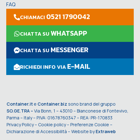
FAQ
0521 1790042
CHIAMACI
WHATSAPP
CHATTA SU
MESSENGER
CHATTA SU
E-MAIL
RICHIEDI INFO VIA
Container.it
e
Container.biz
sono brand del gruppo
SO.GE.TRA –
Via Bonn, 1 – 43010 – Bianconese di Fontevivo,
Parma – Italy – P.IVA: 01678760347 – REA: PR-170833
Privacy Policy
–
Cookie policy
–
Preferenze Cookie
–
Dichiarazione di Accessibilità
– Website by
Extraweb