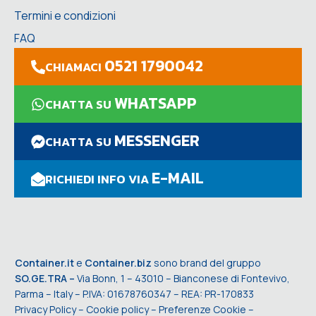
Termini e condizioni
FAQ
0521 1790042
CHIAMACI
WHATSAPP
CHATTA SU
MESSENGER
CHATTA SU
E-MAIL
RICHIEDI INFO VIA
Container.it
e
Container.biz
sono brand del gruppo
SO.GE.TRA –
Via Bonn, 1 – 43010 – Bianconese di Fontevivo,
Parma – Italy – P.IVA: 01678760347 – REA: PR-170833
Privacy Policy
–
Cookie policy
–
Preferenze Cookie
–