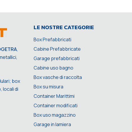
LE NOSTRE CATEGORIE
Box Prefabbricati
Cabine Prefabbricate
OGETRA
,
etallici,
Garage prefabbricati
Cabine uso bagno
Box vasche di raccolta
ulari; box
Box su misura
 locali di
Container Marittimi
Container modificati
Box uso magazzino
Garage in lamiera