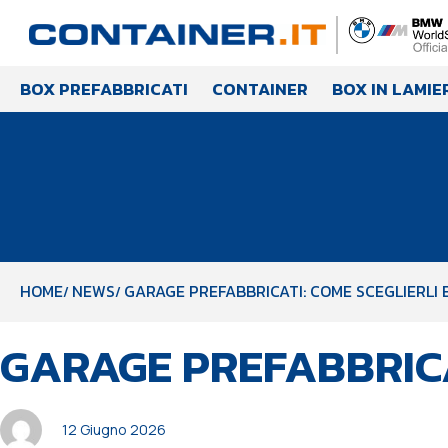
BOX PREFABBRICATI
CONTAINER
BOX IN LAMIE
HOME
NEWS
GARAGE PREFABBRICATI: COME SCEGLIERLI 
PUBBLICATO
Autore
Pubblicato
GARAGE PREFABBRICA
IN:
il:
12 Giugno 2026