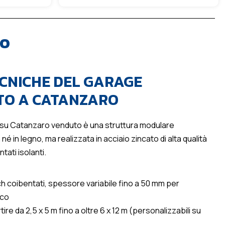
vo
ECNICHE DEL GARAGE
TO A CATANZARO
su Catanzaro venduto è una struttura modulare
né in legno, ma realizzata in acciaio zincato di alta qualità
tati isolanti.
ch coibentati, spessore variabile fino a 50 mm per
ico
ire da 2,5 x 5 m fino a oltre 6 x 12 m (personalizzabili su