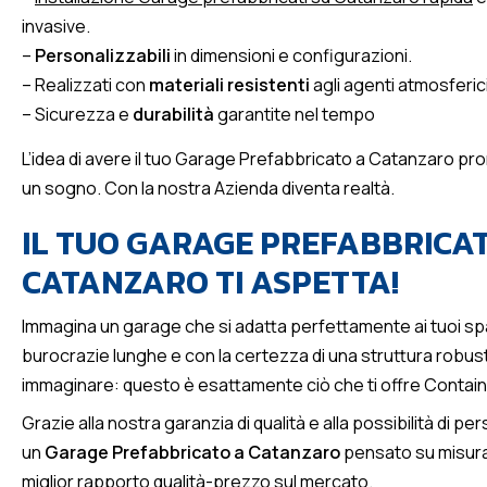
invasive.
–
Personalizzabili
in dimensioni e configurazioni.
– Realizzati con
materiali resistenti
agli agenti atmosferic
– Sicurezza e
durabilità
garantite nel tempo
L’idea di avere il tuo Garage Prefabbricato a Catanzaro pron
un sogno. Con la nostra Azienda diventa realtà.
IL TUO GARAGE PREFABBRICA
CATANZARO TI ASPETTA!
Immagina un garage che si adatta perfettamente ai tuoi spa
burocrazie lunghe e con la certezza di una struttura robust
immaginare: questo è esattamente ciò che ti offre Contain
Grazie alla nostra garanzia di qualità e alla possibilità di p
un
Garage Prefabbricato a Catanzaro
pensato su misura 
miglior rapporto qualità-prezzo sul mercato.