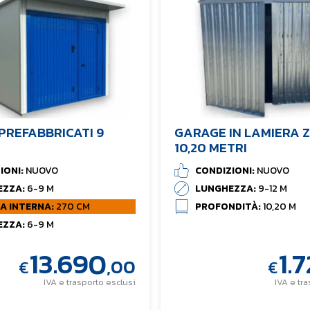
PREFABBRICATI 9
GARAGE IN LAMIERA Z
10,20 METRI
IONI:
NUOVO
CONDIZIONI:
NUOVO
EZZA:
6-9 M
LUNGHEZZA:
9-12 M
A INTERNA:
270 CM
PROFONDITÀ:
10,20 M
EZZA:
6-9 M
13.690
1.
,00
€
€
IVA e trasporto esclusi
IVA e tr