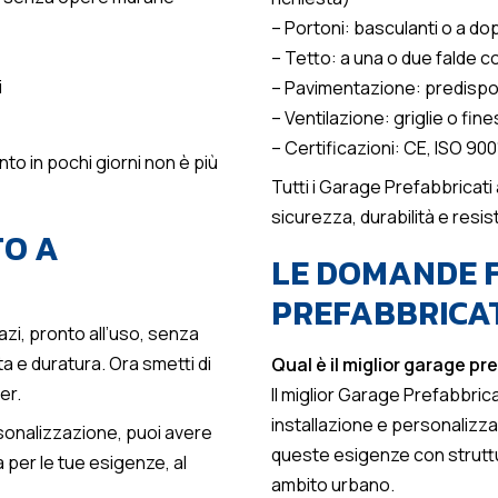
– Portoni: basculanti o a do
– Tetto: a una o due falde c
i
– Pavimentazione: predispo
– Ventilazione: griglie o fine
– Certificazioni: CE, ISO 900
to in pochi giorni non è più
Tutti i Garage Prefabbricat
sicurezza, durabilità e resis
TO A
LE DOMANDE F
PREFABBRICA
zi, pronto all’uso, senza
a e duratura. Ora smetti di
Qual è il miglior garage p
er.
Il miglior Garage Prefabbric
installazione e personalizz
ersonalizzazione, puoi avere
queste esigenze con struttur
per le tue esigenze, al
ambito urbano.