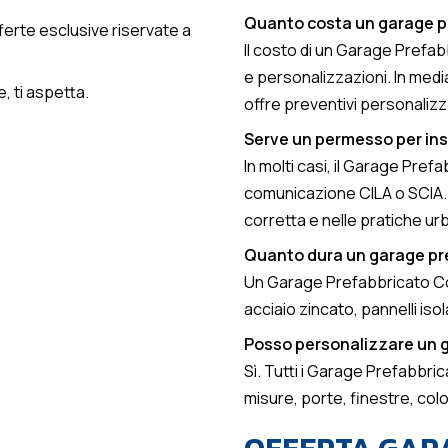
Quanto costa un garage p
offerte esclusive riservate a
Il costo di un Garage Prefab
e personalizzazioni. In medi
, ti aspetta.
offre preventivi personalizz
Serve un permesso per ins
In molti casi, il Garage Pref
comunicazione CILA o SCIA. 
corretta e nelle pratiche ur
Quanto dura un garage pr
Un Garage Prefabbricato Cont
acciaio zincato, pannelli iso
Posso personalizzare un 
Sì. Tutti i Garage Prefabbri
misure, porte, finestre, col