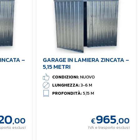
INCATA –
GARAGE IN LAMIERA ZINCATA –
5,15 METRI
CONDIZIONI:
NUOVO
LUNGHEZZA:
3-6 M
PROFONDITÀ:
5,15 M
720
965
,00
,00
€
asporto esclusi
IVA e trasporto esclusi