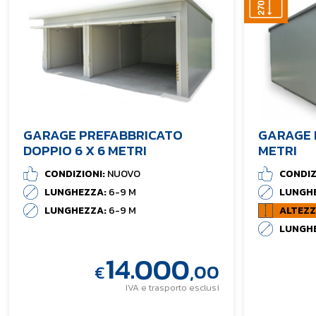
GARAGE PREFABBRICATO
GARAGE 
DOPPIO 6 X 6 METRI
METRI
CONDIZIONI:
NUOVO
CONDIZ
LUNGHEZZA:
6-9 M
LUNGH
LUNGHEZZA:
6-9 M
ALTEZZ
LUNGH
14.000
,00
€
IVA e trasporto esclusi