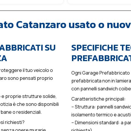
ato Catanzaro usato o nuo
ABBRICATI SU
SPECIFICHE T
ZA
PREFABBRICA
oteggere il tuo veicolo o
Ogni Garage Prefabbricato 
zaro sono pensati proprio
prefabbricata non in lamiera 
con pannelli sandwich coiben
e proprie strutture solide,
Caratteristiche principali:
notizia è che sono disponibili
– Struttura: pannelli sandwi
rbane o residenziali.
isolamento termico e acust
sì richiesti?
– Dimensioni standard: a part
 senza opere murarie
richiesta)