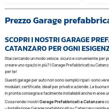
Prezzo Garage prefabbric
SCOPRI I NOSTRI GARAGE PREF
CATANZARO PER OGNI ESIGEN
Stai cercando un modo veloce, sicuro e conveniente per pr
creare uno spazio in più? I Garage Prefabbricati su Catan
per te!
Questi garage per auto non sono semplici ripari: sono vere 
modulari, certificate, ideali per privati e aziende. La buona 
in pronta consegna e facilmente installabili anche in aree u
Cosa rende i nostri
Garage Prefabbricati a Catanzaro
co
–
Installazione Garage prefabbricati su Catanzaro rapida
e