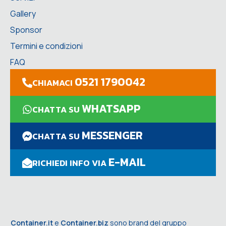
Gallery
Sponsor
Termini e condizioni
FAQ
0521 1790042
CHIAMACI
WHATSAPP
CHATTA SU
MESSENGER
CHATTA SU
E-MAIL
RICHIEDI INFO VIA
Container.it
e
Container.biz
sono brand del gruppo