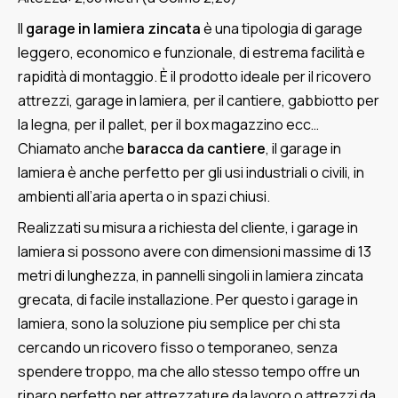
Il
garage in lamiera zincata
è una tipologia di garage
leggero, economico e funzionale, di estrema facilità e
rapidità di montaggio. È il prodotto ideale per il ricovero
attrezzi, garage in lamiera, per il cantiere, gabbiotto per
la legna, per il pallet, per il box magazzino ecc…
Chiamato anche
baracca da cantiere
, il garage in
lamiera è anche perfetto per gli usi industriali o civili, in
ambienti all’aria aperta o in spazi chiusi.
Realizzati su misura a richiesta del cliente, i garage in
lamiera si possono avere con dimensioni massime di 13
metri di lunghezza, in pannelli singoli in lamiera zincata
grecata, di facile installazione. Per questo i garage in
lamiera, sono la soluzione piu semplice per chi sta
cercando un ricovero fisso o temporaneo, senza
spendere troppo, ma che allo stesso tempo offre un
riparo perfetto per attrezzature da lavoro o attrezzi da