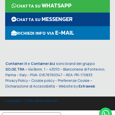
WHATSAPP
CHATTA SU
MESSENGER
CHATTA SU
E-MAIL
RICHIEDI INFO VIA
Container.it
e
Container.biz
sono brand del gruppo
SO.GE.TRA –
Via Bonn, 1 – 43010 – Bianconese di Fontevivo,
Parma – Italy – P.IVA: 01678760347 – REA: PR-170833
Privacy Policy
–
Cookie policy
–
Preferenze Cookie
–
Dichiarazione di Accessibilità
– Website by
Extraweb
Copyright - Tutti i diritti riservati