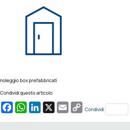
noleggio box prefabbricati
Condividi questo articolo
Facebook
WhatsApp
LinkedIn
X
Email
Copy
Condividi
Link