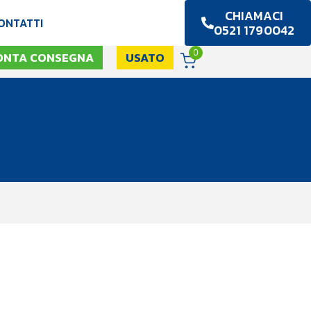
CHIAMACI
ONTATTI
0521 1790042
0
ONTA CONSEGNA
USATO