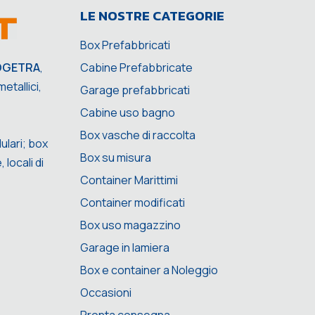
LE NOSTRE CATEGORIE
Box Prefabbricati
Cabine Prefabbricate
OGETRA
,
etallici,
Garage prefabbricati
Cabine uso bagno
Box vasche di raccolta
ulari; box
Box su misura
 locali di
Container Marittimi
Container modificati
Box uso magazzino
Garage in lamiera
Box e container a Noleggio
Occasioni
Pronta consegna