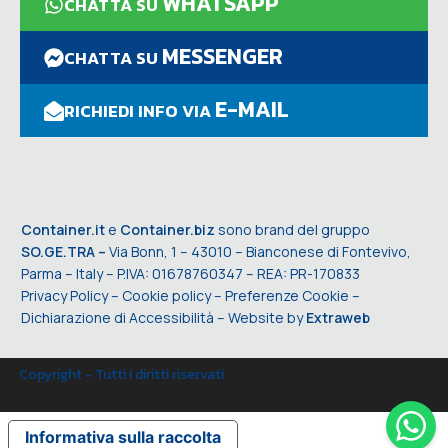
WHATSAPP
CHATTA SU
MESSENGER
CHATTA SU
E-MAIL
RICHIEDI INFO VIA
Container.it
e
Container.biz
sono brand del gruppo
SO.GE.TRA –
Via Bonn, 1 – 43010 – Bianconese di Fontevivo,
Parma – Italy – P.IVA: 01678760347 – REA: PR-170833
Privacy Policy
–
Cookie policy
–
Preferenze Cookie
–
Dichiarazione di Accessibilità
– Website by
Extraweb
Copyright - Tutti i diritti riservati
Informativa sulla raccolta