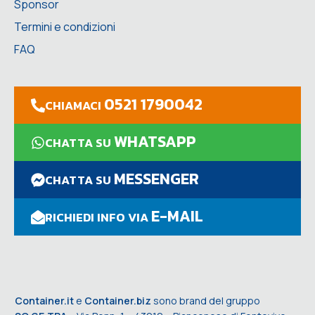
Sponsor
Termini e condizioni
FAQ
0521 1790042
CHIAMACI
WHATSAPP
CHATTA SU
MESSENGER
CHATTA SU
E-MAIL
RICHIEDI INFO VIA
Container.it
e
Container.biz
sono brand del gruppo