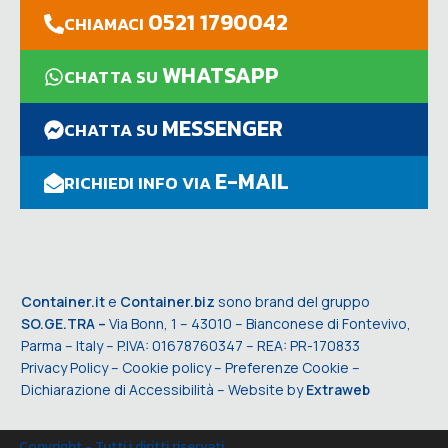
0521 1790042
CHIAMACI
WHATSAPP
CHATTA SU
MESSENGER
CHATTA SU
E-MAIL
RICHIEDI INFO VIA
Container.it
e
Container.biz
sono brand del gruppo
SO.GE.TRA –
Via Bonn, 1 – 43010 – Bianconese di Fontevivo,
Parma – Italy – P.IVA: 01678760347 – REA: PR-170833
Privacy Policy
–
Cookie policy
–
Preferenze Cookie
–
Dichiarazione di Accessibilità
– Website by
Extraweb
Copyright - Tutti i diritti riservati