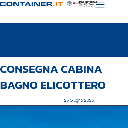
Video
PUBBLICATO
Autore
Pubblicato
CONSEGNA CABINA
IN:
il:
Player
BAGNO ELICOTTERO
25 Giugno 2025