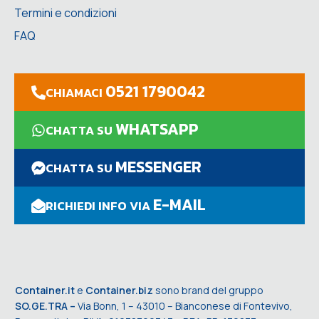
Termini e condizioni
FAQ
0521 1790042
CHIAMACI
WHATSAPP
CHATTA SU
MESSENGER
CHATTA SU
E-MAIL
RICHIEDI INFO VIA
Container.it
e
Container.biz
sono brand del gruppo
SO.GE.TRA –
Via Bonn, 1 – 43010 – Bianconese di Fontevivo,