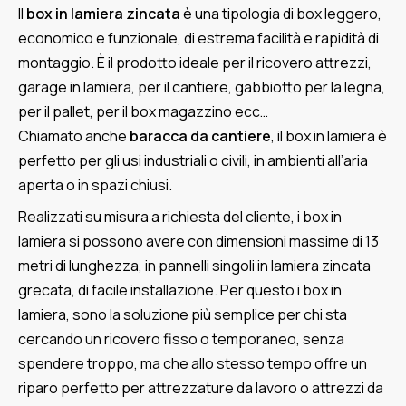
Il
box in lamiera zincata
è una tipologia di box leggero,
economico e funzionale, di estrema facilità e rapidità di
montaggio. È il prodotto ideale per il ricovero attrezzi,
garage in lamiera, per il cantiere, gabbiotto per la legna,
per il pallet, per il box magazzino ecc…
Chiamato anche
baracca da cantiere
, il box in lamiera è
perfetto per gli usi industriali o civili, in ambienti all’aria
aperta o in spazi chiusi.
Realizzati su misura a richiesta del cliente, i box in
lamiera si possono avere con dimensioni massime di 13
metri di lunghezza, in pannelli singoli in lamiera zincata
grecata, di facile installazione. Per questo i box in
lamiera, sono la soluzione più semplice per chi sta
cercando un ricovero fisso o temporaneo, senza
spendere troppo, ma che allo stesso tempo offre un
riparo perfetto per attrezzature da lavoro o attrezzi da