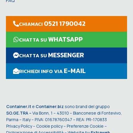
FAQ
0521 1790042
CHIAMACI
WHATSAPP
CHATTA SU
MESSENGER
CHATTA SU
E-MAIL
RICHIEDI INFO VIA
Container.it
e
Container.biz
sono brand del gruppo
SO.GE.TRA –
Via Bonn, 1 – 43010 – Bianconese di Fontevivo,
Parma – Italy – P.IVA: 01678760347 – REA: PR-170833
Privacy Policy
–
Cookie policy
–
Preferenze Cookie
–
Dichiarazione di Accessibilità
– Website by
Extraweb