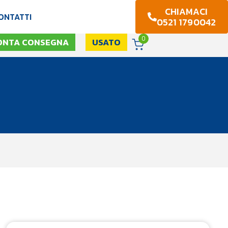
CHIAMACI
ONTATTI
0521 1790042
0
ONTA CONSEGNA
USATO