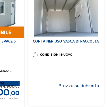
IBILE
 SPACE 5
CONTAINER USO VASCA DI RACCOLTA
CONDIZIONI:
NUOVO
SENZA
CM
Prezzo su richiesta
4.900
€
00
,00
,00
asporto esclusi