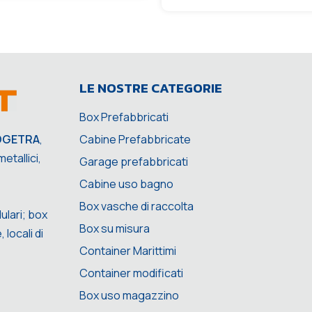
LE NOSTRE CATEGORIE
Box Prefabbricati
Cabine Prefabbricate
OGETRA
,
etallici,
Garage prefabbricati
Cabine uso bagno
Box vasche di raccolta
ulari; box
Box su misura
 locali di
Container Marittimi
Container modificati
Box uso magazzino