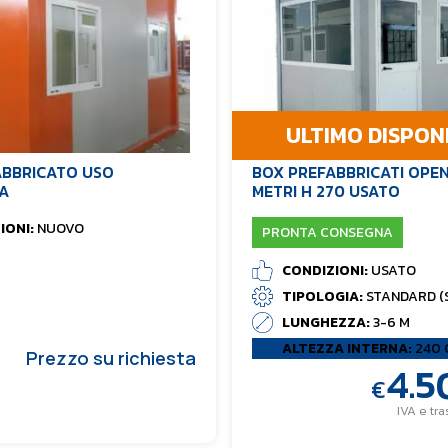
ULTIMO DISPON
ABBRICATO USO
BOX PREFABBRICATI OPEN
A
METRI H 270 USATO
IONI:
NUOVO
PRONTA CONSEGNA
CONDIZIONI:
USATO
TIPOLOGIA:
STANDARD (
BAGNO)
LUNGHEZZA:
3-6 M
ALTEZZA INTERNA:
240 
Prezzo su richiesta
4.5
€
IVA e tr