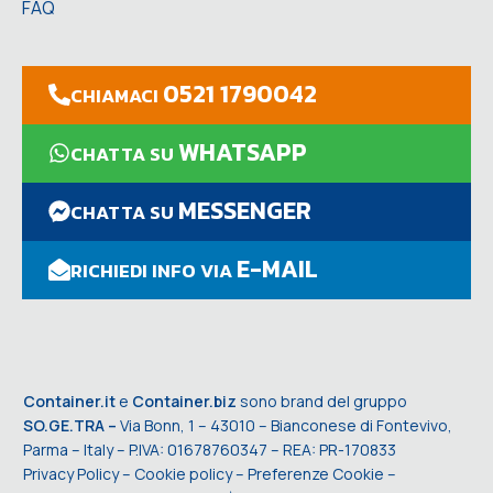
FAQ
0521 1790042
CHIAMACI
WHATSAPP
CHATTA SU
MESSENGER
CHATTA SU
E-MAIL
RICHIEDI INFO VIA
Container.it
e
Container.biz
sono brand del gruppo
SO.GE.TRA –
Via Bonn, 1 – 43010 – Bianconese di Fontevivo,
Parma – Italy – P.IVA: 01678760347 – REA: PR-170833
Privacy Policy
–
Cookie policy
–
Preferenze Cookie
–