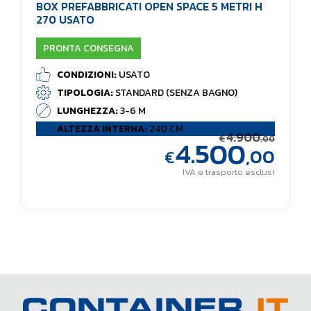
BOX PREFABBRICATI OPEN SPACE 5 METRI H
270 USATO
PRONTA CONSEGNA
CONDIZIONI:
USATO
TIPOLOGIA:
STANDARD (SENZA BAGNO)
LUNGHEZZA:
3-6 M
ALTEZZA INTERNA:
240 CM
4.900
€
4.500
,00
,00
€
IVA e trasporto esclusi