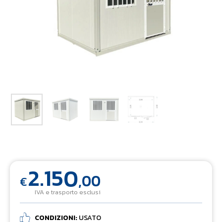
2.150
,00
€
IVA e trasporto esclusi
CONDIZIONI:
USATO