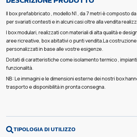
DESCRIZIONE PRODOTTO
Il box prefabbricato , modello N1 , da 7 metri è composto d
per svariati contesti e in alcuni casi oltre alla vendita rea
I box modulari, realizzati con materiali di alta qualità e desi
aree ricreative, box abitativi o punti vendita.La costruzion
personalizzati in base alle vostre esigenze.
Dotati di caratteristiche come isolamento termico , impianti
funzionalità.
NB: Le immagini e le dimensioni esterne dei nostri box hanno
trasporto e disponibilità in pronta consegna.
TIPOLOGIA DI UTILIZZO