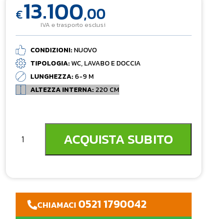
13.100
,00
€
IVA e trasporto esclusi
CONDIZIONI:
NUOVO
TIPOLOGIA:
WC, LAVABO E DOCCIA
LUNGHEZZA:
6-9 M
ALTEZZA INTERNA:
220 CM
ACQUISTA SUBITO
0521 1790042
CHIAMACI