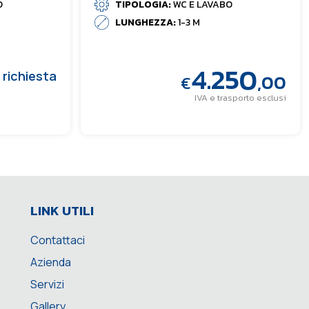
O
TIPOLOGIA:
WC E LAVABO
LUNGHEZZA:
1-3 M
4.250
 richiesta
,00
€
IVA e trasporto esclusi
LINK UTILI
Contattaci
Azienda
Servizi
Gallery