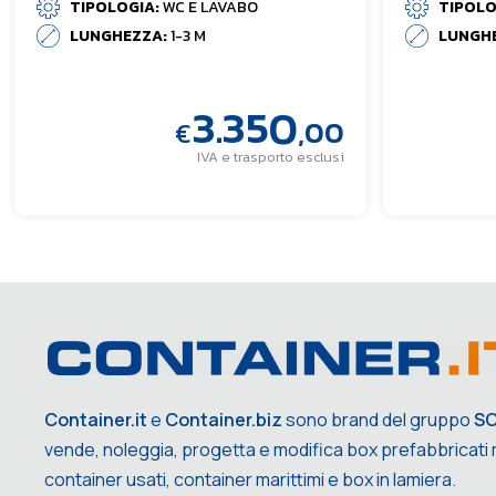
TIPOLOGIA:
WC E LAVABO
TIPOLO
LUNGHEZZA:
1-3 M
LUNGH
3.350
,00
€
IVA e trasporto esclusi
Container.it
e
Container.biz
sono brand del gruppo
S
vende, noleggia, progetta e modifica box prefabbricati m
container usati, container marittimi e box in lamiera.