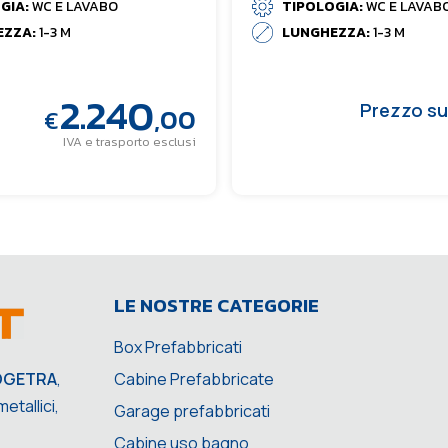
GIA:
WC E LAVABO
TIPOLOGIA:
WC E LAVAB
EZZA:
1-3 M
LUNGHEZZA:
1-3 M
2.240
Prezzo su
,00
€
IVA e trasporto esclusi
LE NOSTRE CATEGORIE
Box Prefabbricati
Cabine Prefabbricate
OGETRA
,
etallici,
Garage prefabbricati
Cabine uso bagno