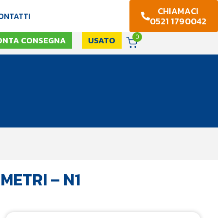
CHIAMACI
ONTATTI
0521 1790042
0
ONTA CONSEGNA
USATO
METRI – N1