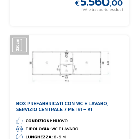
5.560
,00
€
IVA e trasporto esclusi
BOX PREFABBRICATI CON WC E LAVABO,
SERVIZIO CENTRALE 7 METRI – K1
CONDIZIONI:
NUOVO
TIPOLOGIA:
WC E LAVABO
LUNGHEZZA:
6-9 M