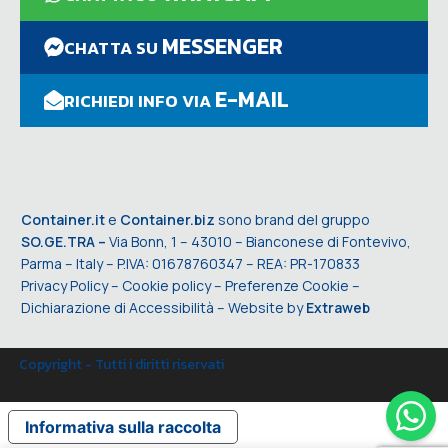
MESSENGER
CHATTA SU
E-MAIL
RICHIEDI INFO VIA
Container.it
e
Container.biz
sono brand del gruppo
SO.GE.TRA –
Via Bonn, 1 – 43010 – Bianconese di Fontevivo,
Parma – Italy – P.IVA: 01678760347 – REA: PR-170833
Privacy Policy
–
Cookie policy
–
Preferenze Cookie
–
Dichiarazione di Accessibilità
– Website by
Extraweb
Copyright - Tutti i diritti riservati
Informativa sulla raccolta