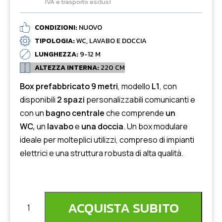
IVA e trasporto esclusi
CONDIZIONI:
NUOVO
TIPOLOGIA:
WC, LAVABO E DOCCIA
LUNGHEZZA:
9-12 M
ALTEZZA INTERNA:
220 CM
Box prefabbricato 9 metri
, modello
L1
, con
disponibili
2 spazi
personalizzabili comunicanti e
con un
bagno centrale
che comprende
un
WC,
un
lavabo
e
una doccia
. Un box modulare
ideale per molteplici utilizzi, compreso di impianti
elettrici e una struttura robusta di alta qualità.
ACQUISTA SUBITO