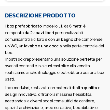
DESCRIZIONE PRODOTTO
Il
box prefabbricato
, modello
L1
, da
6 metri
è
composto
da 2 spazi liberi
personalizzabili
comunicanti tra di loro e con un
bagno
che comprende
un WC,
un
lavabo
e
una doccia
nella parte centrale del
box.
I nostri box rappresentano una soluzione perfetta per
svariati contesti e in alcuni casi oltre alla vendita
realizziamo anche il noleggio o potrebbero esserci box
usati.
I box modulari, realizzati con materiali di
alta qualità
e
design innovativo, offrono la massima flessibilità,
adattandosi a diversi scopi come uffici da cantiere,
spazi di archiviazione, aree ricreative, box abitativi o