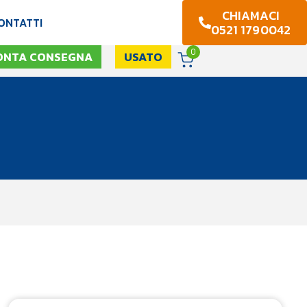
CHIAMACI
ONTATTI
0521 1790042
0
ONTA CONSEGNA
USATO