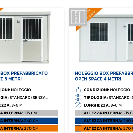
 BOX PREFABBRICATO
NOLEGGIO BOX PREFABB
E 3 METRI
OPEN SPACE 4 METRI
IONI:
NOLEGGIO
CONDIZIONI:
NOLEGGIO
GIA:
STANDARD (SENZA
TIPOLOGIA:
STANDARD (
BAGNO)
EZZA:
3-6 M
LUNGHEZZA:
3-6 M
A INTERNA:
215 CM
ALTEZZA INTERNA:
215 
A INTERNA:
240 CM
ALTEZZA INTERNA:
240 
A INTERNA:
270 CM
ALTEZZA INTERNA:
270 