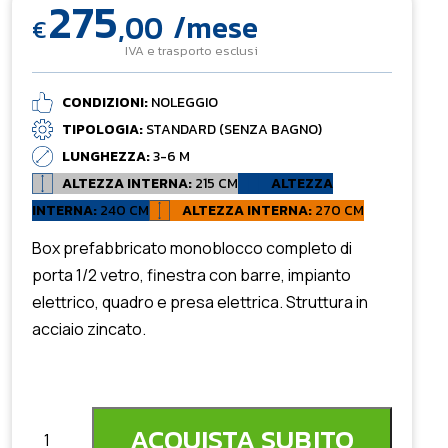
275
,00
/mese
€
IVA e trasporto esclusi
CONDIZIONI:
NOLEGGIO
TIPOLOGIA:
STANDARD (SENZA BAGNO)
LUNGHEZZA:
3-6 M
ALTEZZA INTERNA:
215 CM
ALTEZZA
INTERNA:
240 CM
ALTEZZA INTERNA:
270 CM
Box prefabbricato monoblocco completo di
porta 1/2 vetro, finestra con barre, impianto
elettrico, quadro e presa elettrica. Struttura in
acciaio zincato.
ACQUISTA SUBITO