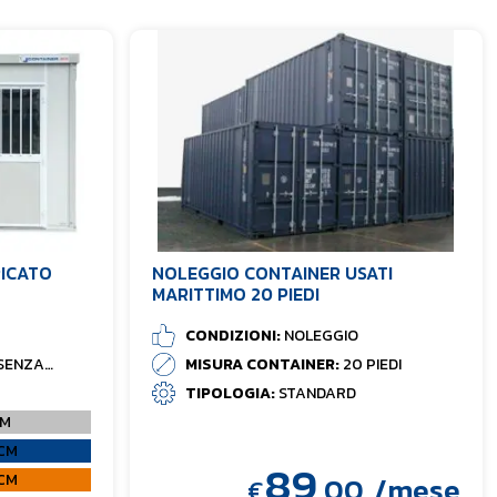
RICATO
NOLEGGIO CONTAINER USATI
MARITTIMO 20 PIEDI
CONDIZIONI:
NOLEGGIO
SENZA
MISURA CONTAINER:
20 PIEDI
TIPOLOGIA:
STANDARD
CM
CM
89
CM
,00
/mese
€