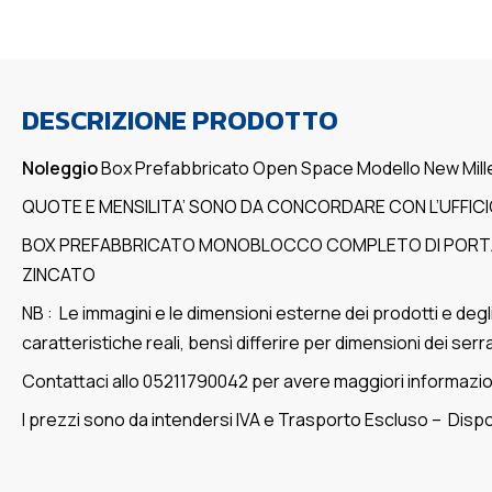
DESCRIZIONE PRODOTTO
Noleggio
Box Prefabbricato Open Space Modello New Mill
QUOTE E MENSILITA’ SONO DA CONCORDARE CON L’UFFI
BOX PREFABBRICATO MONOBLOCCO COMPLETO DI PORTA 1/
ZINCATO
NB : Le immagini e le dimensioni esterne dei prodotti e d
caratteristiche reali, bensì differire per dimensioni dei se
Contattaci allo 05211790042 per avere maggiori informazion
I prezzi sono da intendersi IVA e Trasporto Escluso – Dis