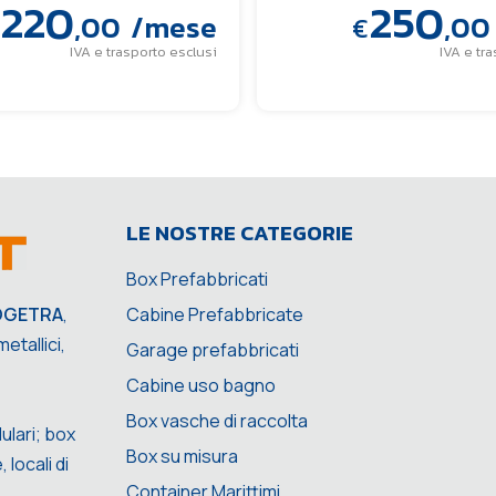
220
250
,00
/mese
,00
€
IVA e trasporto esclusi
IVA e tr
LE NOSTRE CATEGORIE
Box Prefabbricati
Cabine Prefabbricate
OGETRA
,
etallici,
Garage prefabbricati
Cabine uso bagno
Box vasche di raccolta
ulari; box
Box su misura
 locali di
Container Marittimi