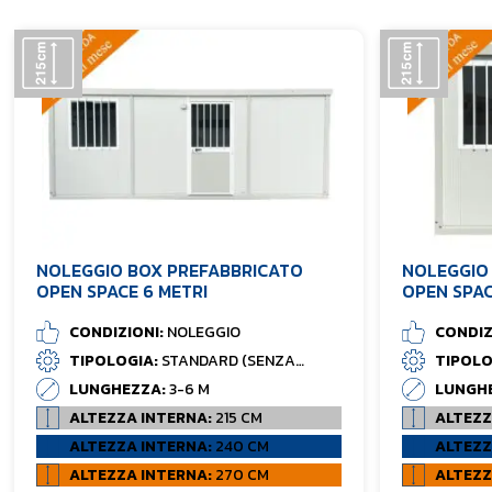
NOLEGGIO BOX PREFABBRICATO
NOLEGGIO
OPEN SPACE 6 METRI
OPEN SPAC
CONDIZIONI:
NOLEGGIO
CONDIZ
TIPOLOGIA:
STANDARD (SENZA
TIPOLO
BAGNO)
BAGNO)
LUNGHEZZA:
3-6 M
LUNGH
ALTEZZA INTERNA:
215 CM
ALTEZZ
ALTEZZA INTERNA:
240 CM
ALTEZZ
ALTEZZA INTERNA:
270 CM
ALTEZZ