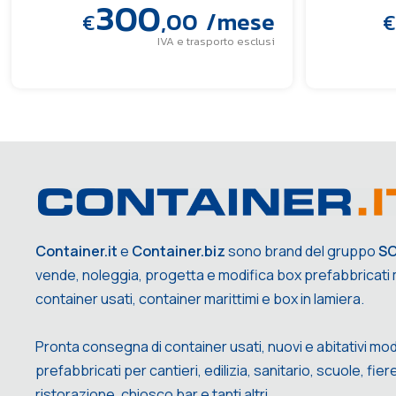
300
,00
/mese
€
€
IVA e trasporto esclusi
Container.it
e
Container.biz
sono brand del gruppo
S
vende, noleggia, progetta e modifica box prefabbricati m
container usati, container marittimi e box in lamiera.
Pronta consegna di container usati, nuovi e abitativi mod
prefabbricati per cantieri, edilizia, sanitario, scuole, fiere,
ristorazione, chiosco bar e tanti altri.