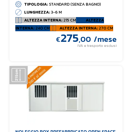
TIPOLOGIA:
STANDARD (SENZA BAGNO)
LUNGHEZZA:
3-6 M
ALTEZZA INTERNA:
215 CM
ALTEZZA
INTERNA:
240 CM
ALTEZZA INTERNA:
270 CM
275
,00
/mese
€
IVA e trasporto esclusi
NOLEGGIO BOX PREFABBRICATO OPEN SPACE