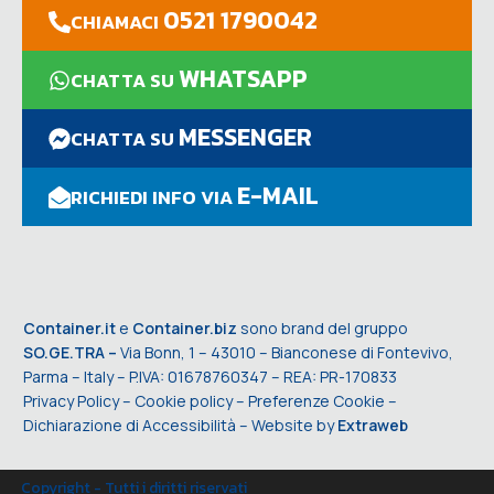
0521 1790042
CHIAMACI
WHATSAPP
CHATTA SU
MESSENGER
CHATTA SU
E-MAIL
RICHIEDI INFO VIA
Container.it
e
Container.biz
sono brand del gruppo
SO.GE.TRA –
Via Bonn, 1 – 43010 – Bianconese di Fontevivo,
Parma – Italy – P.IVA: 01678760347 – REA: PR-170833
Privacy Policy
–
Cookie policy
–
Preferenze Cookie
–
Dichiarazione di Accessibilità
– Website by
Extraweb
Copyright - Tutti i diritti riservati