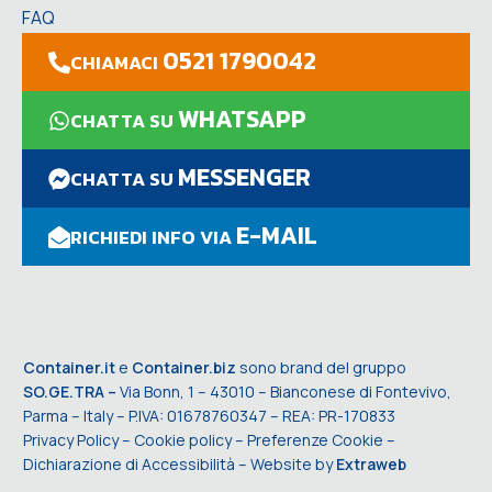
FAQ
0521 1790042
CHIAMACI
WHATSAPP
CHATTA SU
MESSENGER
CHATTA SU
E-MAIL
RICHIEDI INFO VIA
Container.it
e
Container.biz
sono brand del gruppo
SO.GE.TRA –
Via Bonn, 1 – 43010 – Bianconese di Fontevivo,
Parma – Italy – P.IVA: 01678760347 – REA: PR-170833
Privacy Policy
–
Cookie policy
–
Preferenze Cookie
–
Dichiarazione di Accessibilità
– Website by
Extraweb