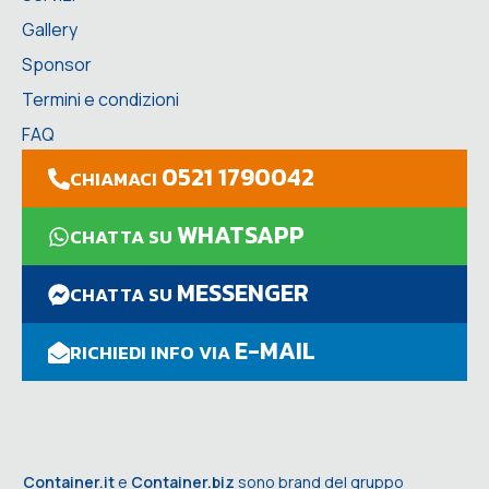
Gallery
Sponsor
Termini e condizioni
FAQ
0521 1790042
CHIAMACI
WHATSAPP
CHATTA SU
MESSENGER
CHATTA SU
E-MAIL
RICHIEDI INFO VIA
Container.it
e
Container.biz
sono brand del gruppo